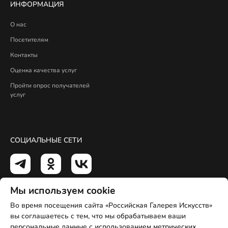
ИНФОРМАЦИЯ
О нас
Посетителям
Контакты
Оценка качества услуг
Пройти опрос получателей
услуг
СОЦИАЛЬНЫЕ СЕТИ
Мы используем сookie
Во время посещения сайта «Российская Галерея Искусств»
©
2026 РОССИЙСКАЯ ГАЛЕРЕЯ ИСКУССТВ
вы соглашаетесь с тем, что мы обрабатываем ваши
персональные данные с использованием метрических