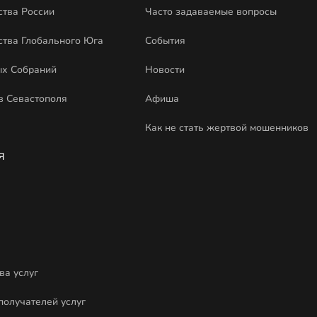
ства России
Часто задаваемые вопросы
ства Глобального Юга
События
ых Собраний
Новости
в Севастополя
Афиша
Как не стать жертвой мошенников
Я
ва услуг
получателей услуг