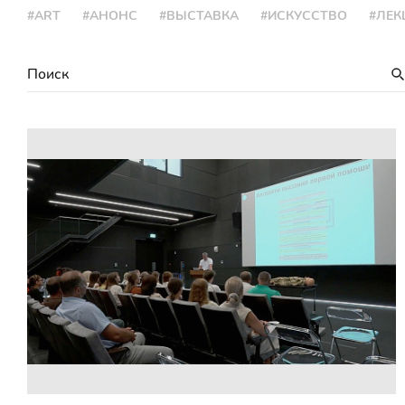
#ART
#АНОНС
#ВЫСТАВКА
#ИСКУССТВО
#ЛЕК