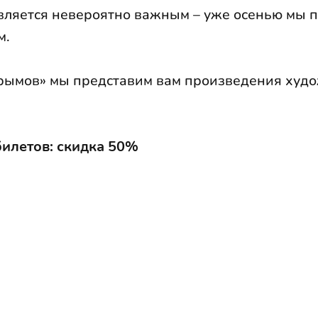
 является невероятно важным – уже осенью мы
м.
рымов» мы представим вам произведения худ
билетов:
скидка 50%